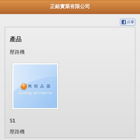
正鋊實業有限公司
產品
壓路機
$
1
壓路機