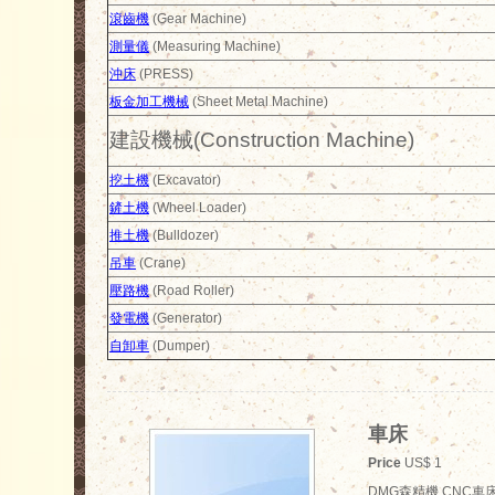
滾齒機
(Gear Machine)
測量儀
(Measuring Machine)
沖床
(PRESS)
板金加工機械
(Sheet Metal Machine)
建設機械(Construction Machine)
挖土機
(Excavator)
鏟土機
(Wheel Loader)
推土機
(Bulldozer)
吊車
(Crane)
壓路機
(Road Roller)
發電機
(Generator)
自卸車
(Dumper)
車床
Price
US$ 1
DMG森精機 CNC車床, S