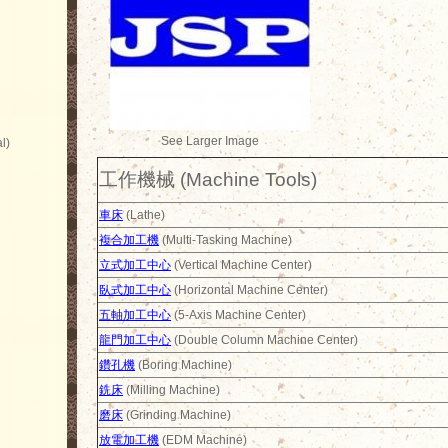
See Larger Image
l)
工作機械 (Machine Tools)
車床
(Lathe)
複合加工機
(Multi-Tasking Machine)
立式加工中心
(Vertical Machine Center)
臥式加工中心
(Horizontal Machine Center)
五軸加工中心
(5-Axis Machine Center)
龍門加工中心
(Double Column Machine Center)
鑽孔機
(Boring Machine)
銑床
(Milling Machine)
磨床
(Grinding Machine)
放電加工機
(EDM Machine)