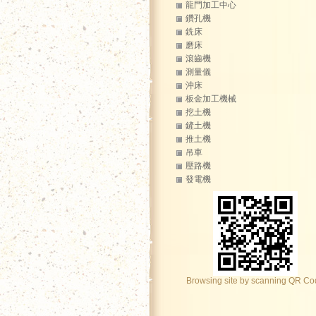
龍門加工中心
鑽孔機
銑床
磨床
滾齒機
測量儀
沖床
板金加工機械
挖土機
鏟土機
推土機
吊車
壓路機
發電機
Browsing site by scanning QR C