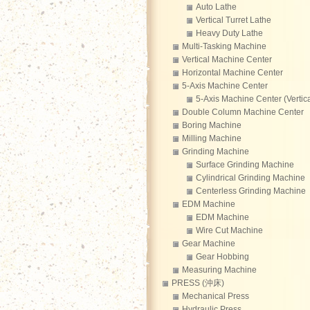
Auto Lathe
Vertical Turret Lathe
Heavy Duty Lathe
Multi-Tasking Machine
Vertical Machine Center
Horizontal Machine Center
5-Axis Machine Center
5-Axis Machine Center (Vertica
Double Column Machine Center
Boring Machine
Milling Machine
Grinding Machine
Surface Grinding Machine
Cylindrical Grinding Machine
Centerless Grinding Machine
EDM Machine
EDM Machine
Wire Cut Machine
Gear Machine
Gear Hobbing
Measuring Machine
PRESS (沖床)
Mechanical Press
Hydraulic Press