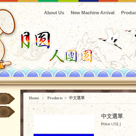
About Us
New Machine Arrival
Produc
Home
﹥
Products
>
中文選單
中文選單
Price
US$ 1