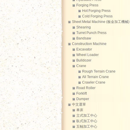
Forging Press
Hot Forging Press
Cold Forging Press
Sheet Metal Machine (板金加工機械)
Shearing
Turret Punch Press
Bandsaw
Construction Machine
Excavator
Wheel Loader
Bulldozer
Crane
Rough Terrain Crane
All Terrain Crane
Crawler Crane
Road Roller
Forklift
Dumper
中文選單
車床
立式加工中心
臥式加工中心
五軸加工中心