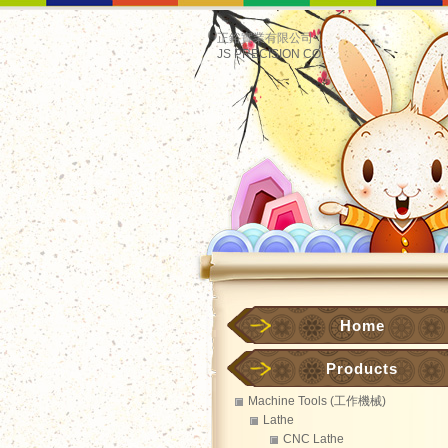
正鋊實業有限公司
JS PRECISION CO.
Home
Products
Machine Tools (工作機械)
Lathe
CNC Lathe